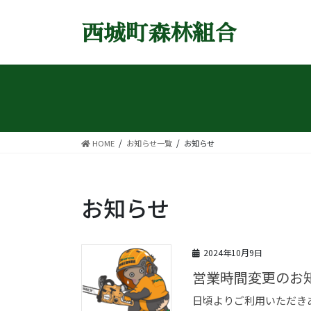
コ
ナ
ン
ビ
西城町森林組合
テ
ゲ
ン
ー
ツ
シ
へ
ョ
ス
ン
キ
に
ッ
移
プ
動
HOME
お知らせ一覧
お知らせ
お知らせ
2024年10月9日
営業時間変更のお知ら
日頃よりご利用いただき