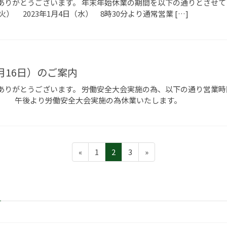
りがとうございます。 年末年始休業の期間を以下の通りとさせていた
火） 2023年1月4日（水） 8時30分より通常営業 […]
月16日）のご案内
りがとうございます。 労働安全大会実施の為、以下の通り営業時間の
営業 午後より労働安全大会実施の為休業いたします。
固
固
固
«
1
2
3
»
定
定
定
ペ
ペ
ペ
ー
ー
ー
ジ
ジ
ジ